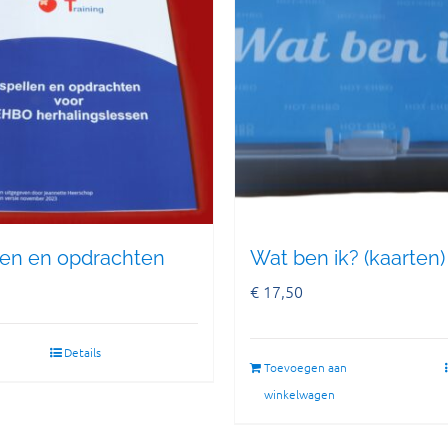
len en opdrachten
Wat ben ik? (kaarten)
€
17,50
Details
Toevoegen aan
winkelwagen