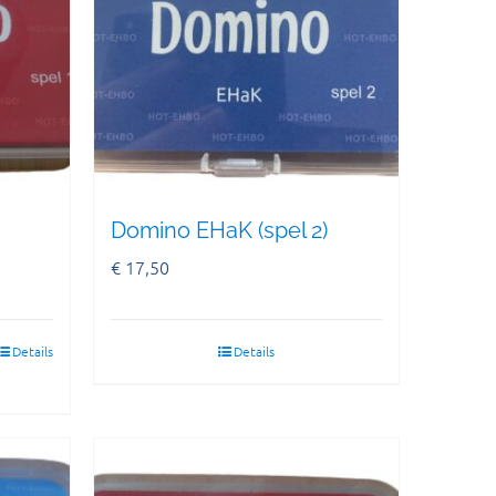
Domino EHaK (spel 2)
€
17,50
Details
Details