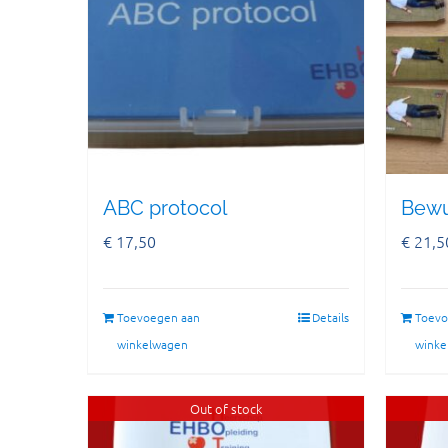
ABC protocol
Bewu
€
17,50
€
21,5
Toevoegen aan
Details
Toevo
winkelwagen
winke
Out of stock