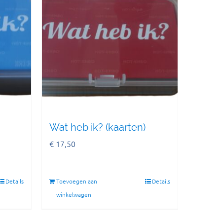
Wat heb ik? (kaarten)
€
17,50
Details
Toevoegen aan
Details
winkelwagen