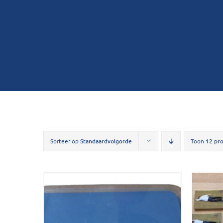
Sorteer op
Standaardvolgorde
Toon
12 pr