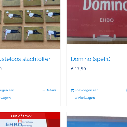
steloos slachtoffer
Domino (spel 1)
0
€
17,50
egen aan
Details
Toevoegen aan
lwagen
winkelwagen
Out of stock