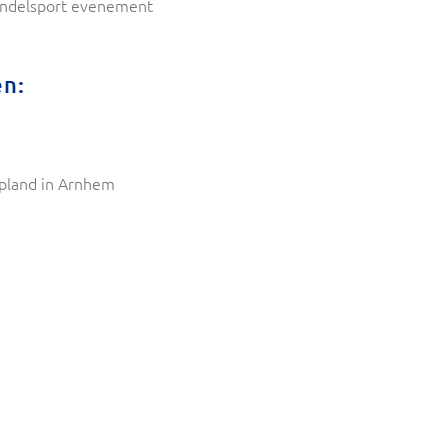
wandelsport evenement
en:
pland in Arnhem