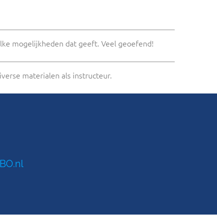
ke mogelijkheden dat geeft. Veel geoefend!
verse materialen als instructeur.
BO.nl