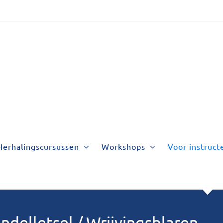
Herhalingscursussen
Workshops
Voor instruct
ndelletsel / Wrijvingsblaren