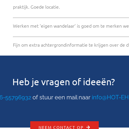
praktijk. Goede locatie.
Werken met ‘eigen wandelaar’ is goed om te merken wel
Fijn om extra achtergrondinformatie te krijgen over de di
Heb je vragen of ideeën?
6-55796932
of stuur een mail naar
info@HOT-EH
NEEM CONTACT OP