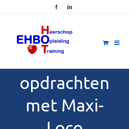
Ga
Facebook
LinkedIn
naar
inhoud
opdrachten
met Maxi-
Loco