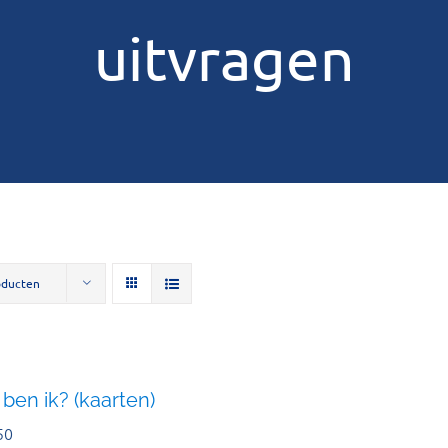
uitvragen
oducten
ben ik? (kaarten)
50