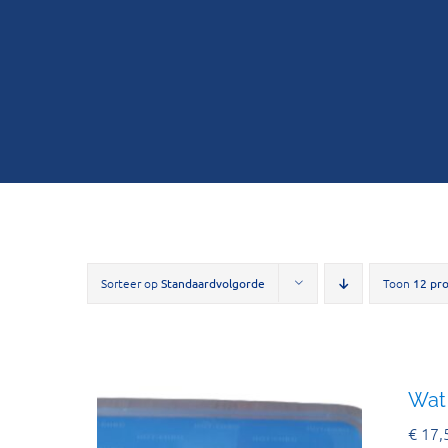
Sorteer op
Standaardvolgorde
Toon
12 pr
Wat 
€
17,