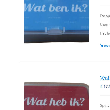
De sp
thema
het l
Toev
Wat 
€
17,
Spelv