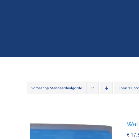
Sorteer op
Standaardvolgorde
Toon
12 pr
Wat 
€
17,