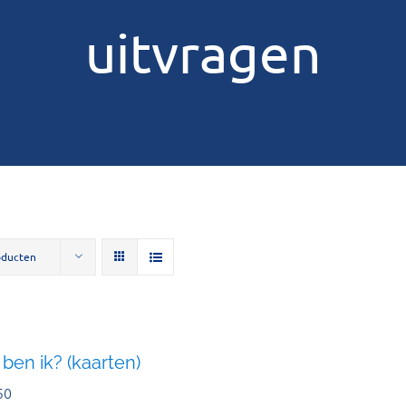
uitvragen
oducten
ben ik? (kaarten)
50