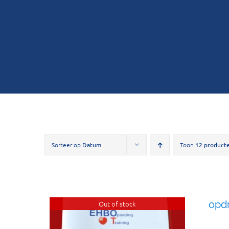
Sorteer op
Datum
Toon
12 product
opd
Out of stock