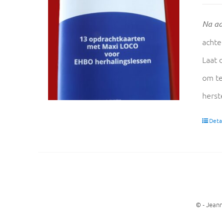
Na aa
achte
Laat 
om te
herst
Detai
©
- Jean