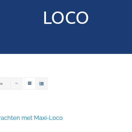
LOCO
en
rachten met Maxi-Loco