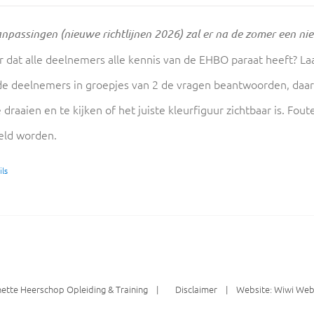
npassingen (nieuwe richtlijnen 2026) zal er na de zomer een ni
r dat alle deelnemers alle kennis van de EHBO paraat heeft? L
de deelnemers in groepjes van 2 de vragen beantwoorden, daar
 draaien en te kijken of het juiste kleurfiguur zichtbaar is. F
eld worden.
ls
nette Heerschop Opleiding & Training |
Disclaimer
| Website:
Wiwi Web