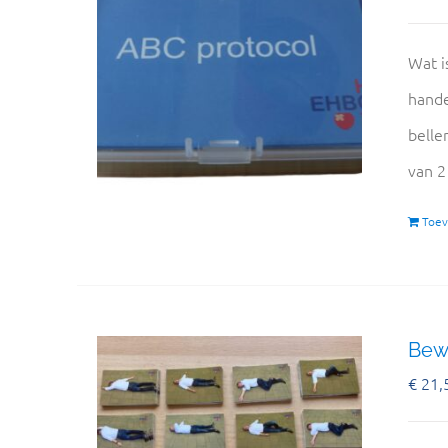
Wat i
hande
belle
van 2
Toev
Bewu
€
21,