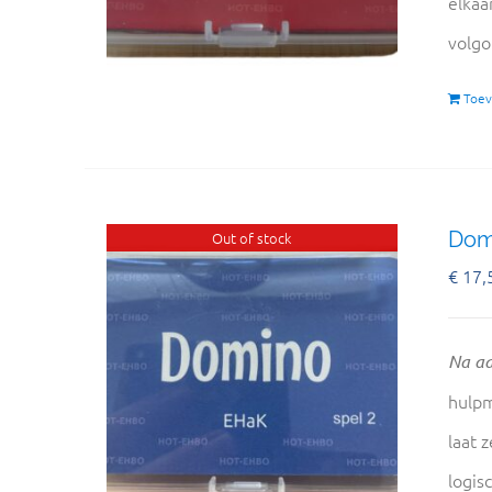
elkaa
volgo
Toev
Domi
Out of stock
€
17,
Na aa
hulpm
laat 
logis