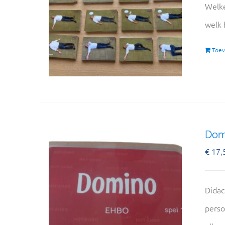
Welke
welk 
Toev
Domi
€
17,
Didac
perso