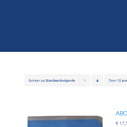
Sorteer op
Standaardvolgorde
Toon
12 pr
ABC
€
17,