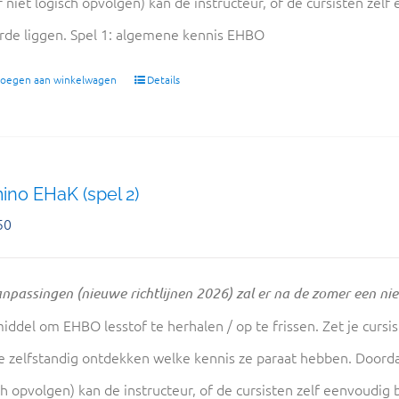
r niet logisch opvolgen) kan de instructeur, of de cursisten zel
rde liggen. Spel 1: algemene kennis EHBO
oegen aan winkelwagen
Details
no EHaK (spel 2)
50
npassingen (nieuwe richtlijnen 2026) zal er na de zomer een n
iddel om EHBO lesstof te herhalen / op te frissen. Zet je cursi
ze zelfstandig ontdekken welke kennis ze paraat hebben. Doord
ch opvolgen) kan de instructeur, of de cursisten zelf eenvoudig