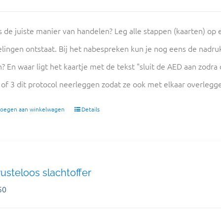
s de juiste manier van handelen? Leg alle stappen (kaarten) op e
lingen ontstaat. Bij het nabespreken kun je nog eens de nadru
n? En waar ligt het kaartje met de tekst "sluit de AED aan zodra
 of 3 dit protocol neerleggen zodat ze ook met elkaar overlegge
oegen aan winkelwagen
Details
steloos slachtoffer
50