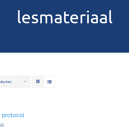
lesmateriaal
oducten
 protocol
50