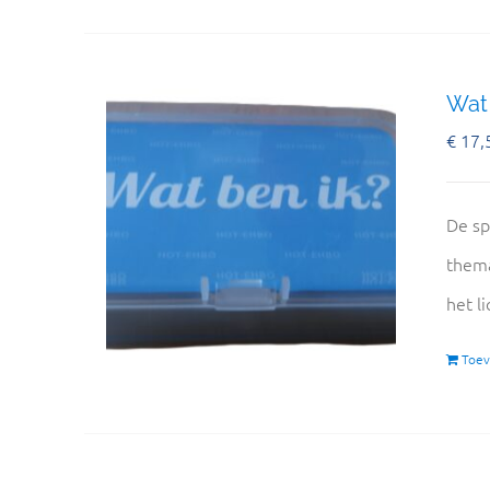
Wat 
€
17,
De sp
thema
het l
Toev