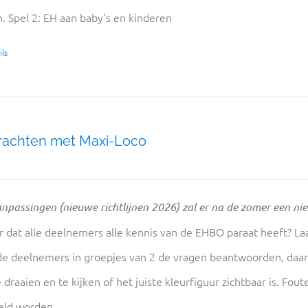
n. Spel 2: EH aan baby's en kinderen
ls
rachten met Maxi-Loco
npassingen (nieuwe richtlijnen 2026) zal er na de zomer een ni
r dat alle deelnemers alle kennis van de EHBO paraat heeft? L
de deelnemers in groepjes van 2 de vragen beantwoorden, daar
 draaien en te kijken of het juiste kleurfiguur zichtbaar is. F
eld worden.