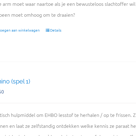
 arm moet waar naartoe als je een bewusteloos slachtoffer wil o
been moet omhoog om te draaien?
oegen aan winkelwagen
Details
no (spel 1)
50
tisch hulpmiddel om EHBO lesstof te herhalen / op te frissen. Z
nen en laat ze zelfstandig ontdekken welke kennis ze paraat 