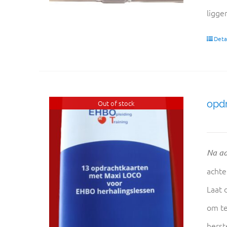
ligge
Detai
opd
Out of stock
Na aa
achte
Laat 
om te
herst