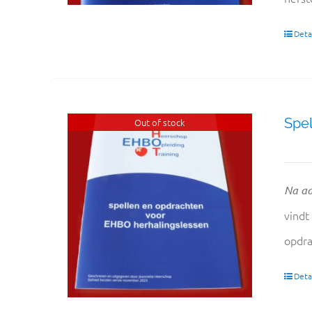
Detai
Spel
Out of stock
Na aa
vindt
opdra
Detai