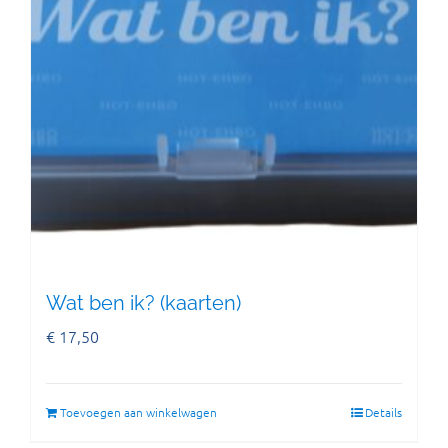
Wat ben ik? (kaarten)
€
17,50
Toevoegen aan winkelwagen
Details