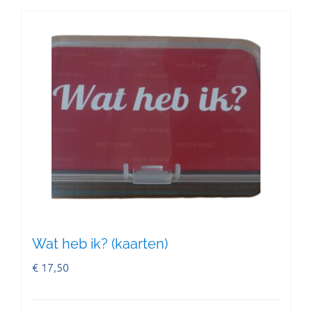
Wat heb ik? (kaarten)
€
17,50