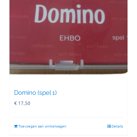
Domino (spel 1)
€
17,50
Toevoegen aan winkelwagen
Details