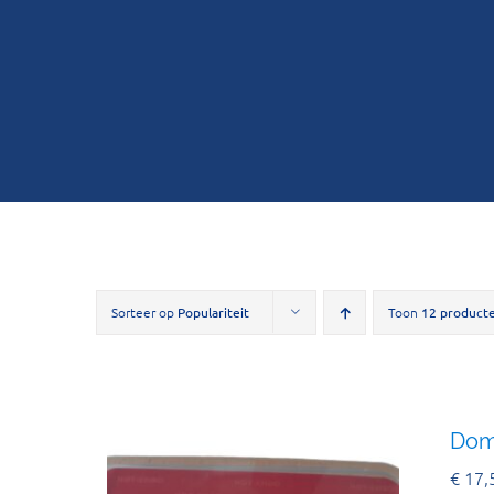
Sorteer op
Populariteit
Toon
12 product
Domi
€
17,