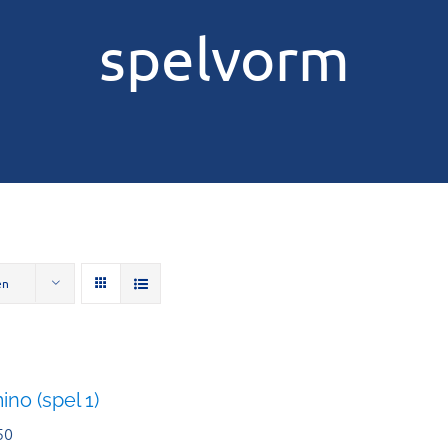
spelvorm
en
no (spel 1)
50