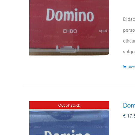
Didac
perso
elkaa
volgo
Toev
Domi
Out of stock
€
17,