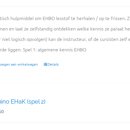
tisch hulpmiddel om EHBO lesstof te herhalen / op te frissen. Z
nen en laat ze zelfstandig ontdekken welke kennis ze paraat 
r niet logisch opvolgen) kan de instructeur, of de cursisten zel
rde liggen. Spel 1: algemene kennis EHBO
oegen aan winkelwagen
Details
no EHaK (spel 2)
50