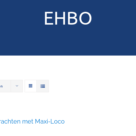
EHBO
en
rachten met Maxi-Loco