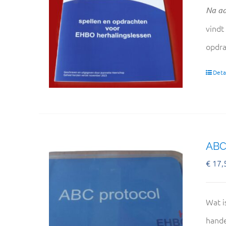
Na aa
vindt
opdra
Detai
ABC
€
17,
Wat i
hande