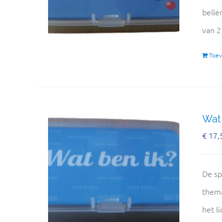
belle
van 2
Toev
Wat 
€
17,
De sp
thema
het l