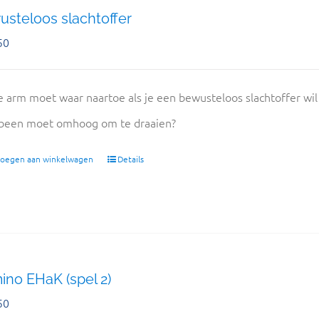
steloos slachtoffer
50
 arm moet waar naartoe als je een bewusteloos slachtoffer wil o
been moet omhoog om te draaien?
oegen aan winkelwagen
Details
no EHaK (spel 2)
50