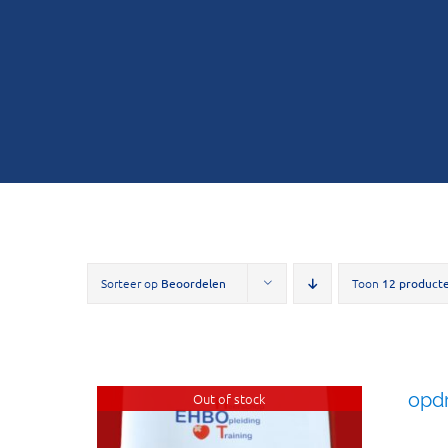
Sorteer op
Beoordelen
Toon
12 product
opd
Out of stock