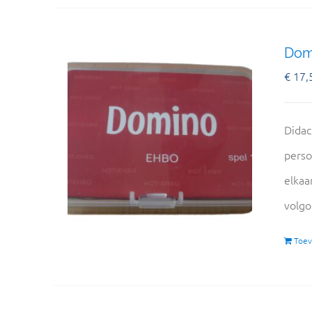
Domi
€
17,
Didac
perso
elkaa
volgo
Toev