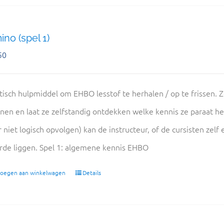
no (spel 1)
50
tisch hulpmiddel om EHBO lesstof te herhalen / op te frissen. Z
nen en laat ze zelfstandig ontdekken welke kennis ze paraat 
r niet logisch opvolgen) kan de instructeur, of de cursisten zel
rde liggen. Spel 1: algemene kennis EHBO
oegen aan winkelwagen
Details