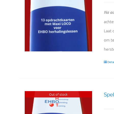
Na aa
achte
Laat 
om te
herst
Detai
Spel
Out of stock