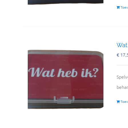
Toev
Wat 
€
17,
Spelv
behan
Toev