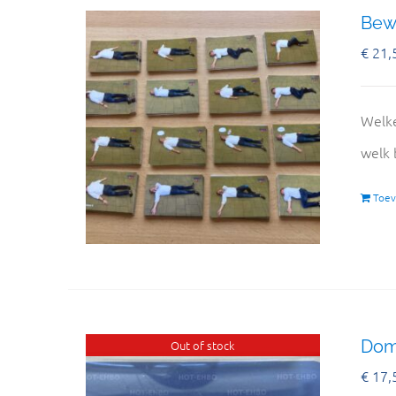
Bewu
€
21,
Welke
welk 
Toev
Domi
Out of stock
€
17,