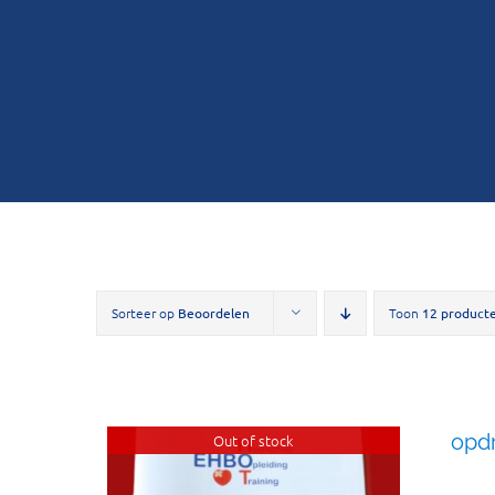
Sorteer op
Beoordelen
Toon
12 product
opd
Out of stock