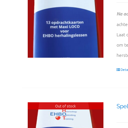
Na aa
achte
Laat 
om te
herst
Detai
Spel
Out of stock