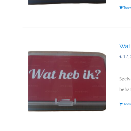
Toev
Wat 
€
17,
Spelv
behan
Toev