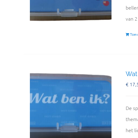
belle
van 2
Toev
Wat 
€
17,
De sp
thema
het l