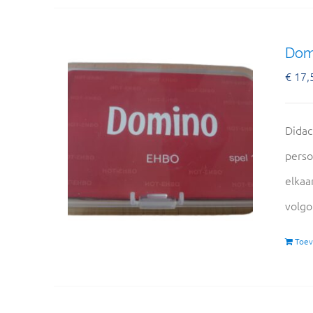
Domi
€
17,
Didac
perso
elkaa
volgo
Toev