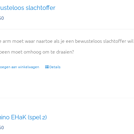
steloos slachtoffer
50
 arm moet waar naartoe als je een bewusteloos slachtoffer wil o
been moet omhoog om te draaien?
oegen aan winkelwagen
Details
no EHaK (spel 2)
50