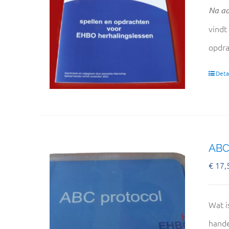
Na aa
vindt
opdra
Detai
ABC
€
17,
Wat i
hande