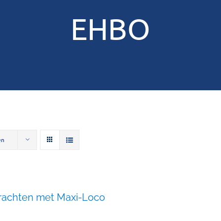
EHBO
en
rachten met Maxi-Loco