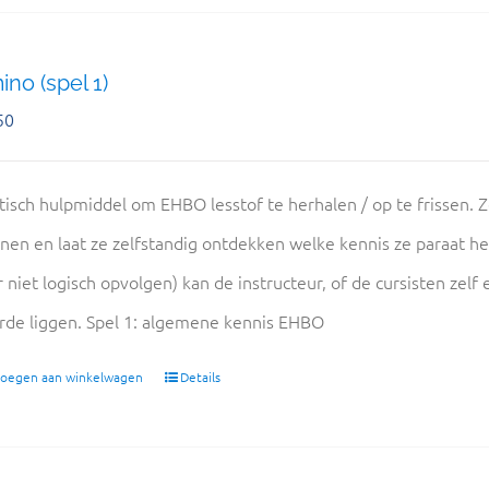
no (spel 1)
50
tisch hulpmiddel om EHBO lesstof te herhalen / op te frissen. Z
nen en laat ze zelfstandig ontdekken welke kennis ze paraat 
r niet logisch opvolgen) kan de instructeur, of de cursisten zel
rde liggen. Spel 1: algemene kennis EHBO
oegen aan winkelwagen
Details