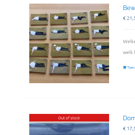
Bewu
€
21,
Welke
welk 
Toev
Domi
Out of stock
€
17,