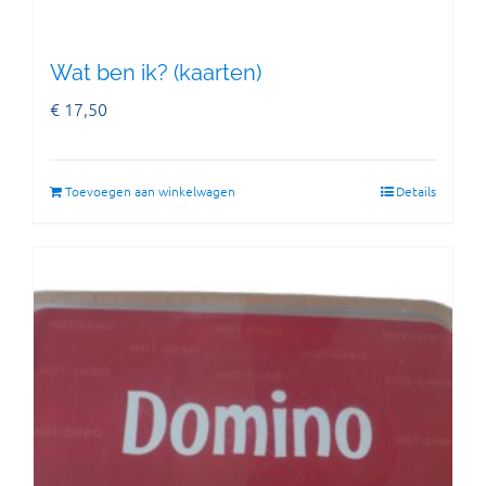
Wat ben ik? (kaarten)
€
17,50
Toevoegen aan winkelwagen
Details