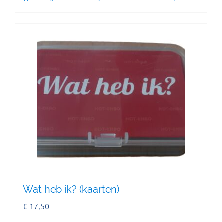
Wat heb ik? (kaarten)
€
17,50